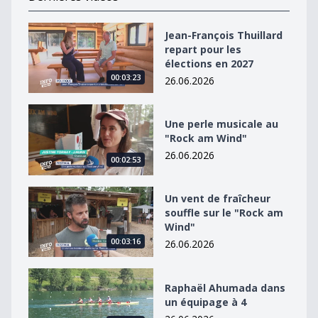
Jean-François Thuillard repart pour les élections en 2
Jean-François Thuillard
repart pour les
élections en 2027
00:03:23
26.06.2026
Une perle musicale au &quot;Rock am Wind&quot;
Une perle musicale au
"Rock am Wind"
26.06.2026
00:02:53
Un vent de fraîcheur souffle sur le &quot;Rock am Win
Un vent de fraîcheur
souffle sur le "Rock am
Wind"
00:03:16
26.06.2026
Raphaël Ahumada dans un équipage à 4
Raphaël Ahumada dans
un équipage à 4