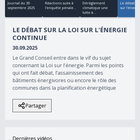
18
Journal du 30
Réactions suite à
Dérèglement
Le débat sur
minutes,
septembre 2025
l'enquête pénale...
climatique une
sur l'énergie
6
lutte à...
seconds
LE DÉBAT SUR LA LOI SUR L'ÉNERGIE
CONTINUE
30.09.2025
Le Grand Conseil entre dans le vif du sujet
concernant la Loi sur l'énergie. Parmi les points
qui ont fait débat, l’assainissement des
bâtiments énergivores ou encore le rôle des
communes dans la planification énergétique
Partager
Dernières vidéos