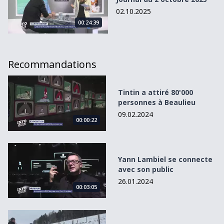
02.10.2025
00:24:39
Recommandations
Tintin a attiré 80&#039;000 personnes à Beaulieu
Tintin a attiré 80'000
personnes à Beaulieu
09.02.2024
00:00:22
Yann Lambiel se connecte avec son public
Yann Lambiel se connecte
avec son public
26.01.2024
00:03:05
Les animaux du bien-être