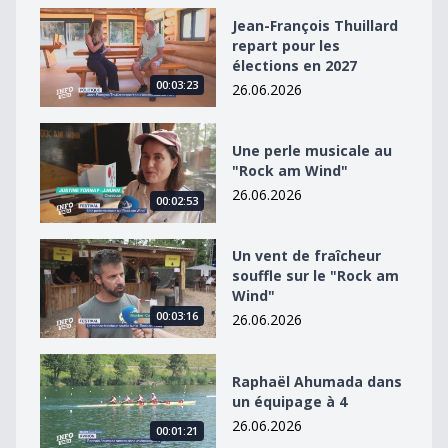
Jean-François Thuillard repart pour les élections en 2
Jean-François Thuillard
repart pour les
élections en 2027
00:03:23
26.06.2026
Une perle musicale au &quot;Rock am Wind&quot;
Une perle musicale au
"Rock am Wind"
26.06.2026
00:02:53
Un vent de fraîcheur souffle sur le &quot;Rock am Win
Un vent de fraîcheur
souffle sur le "Rock am
Wind"
00:03:16
26.06.2026
Raphaël Ahumada dans un équipage à 4
Raphaël Ahumada dans
un équipage à 4
26.06.2026
00:01:21