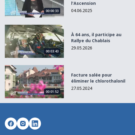
l'Ascension
04.06.2025
00:00:33
À 64 ans, il participe au Rallye du Chablais
À 64 ans, il participe au
Rallye du Chablais
29.05.2026
00:03:43
Facture salée pour éliminer le chlorothalonil
Facture salée pour
éliminer le chlorothalonil
27.05.2024
00:01:52