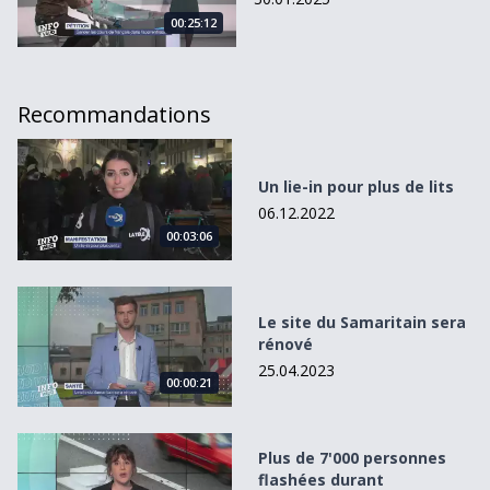
00:25:12
Recommandations
Un lie-in pour plus de lits
Un lie-in pour plus de lits
06.12.2022
00:03:06
Le site du Samaritain sera rénové
Le site du Samaritain sera
rénové
25.04.2023
00:00:21
Plus de 7&#039;000 personnes flashées durant l&#039;A
Plus de 7'000 personnes
flashées durant