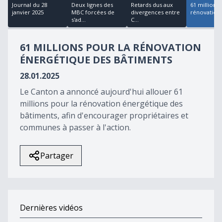
18
Journal du 28
Deux lignes des
Retards dus aux
61 millions 
minutes,
janvier 2025
MBC forcées de
divergences entre
rénovation 
18
s'ad...
C...
seconds
61 MILLIONS POUR LA RÉNOVATION
ÉNERGÉTIQUE DES BÂTIMENTS
28.01.2025
Le Canton a annoncé aujourd'hui allouer 61
millions pour la rénovation énergétique des
bâtiments, afin d'encourager propriétaires et
communes à passer à l'action.
Partager
Dernières vidéos