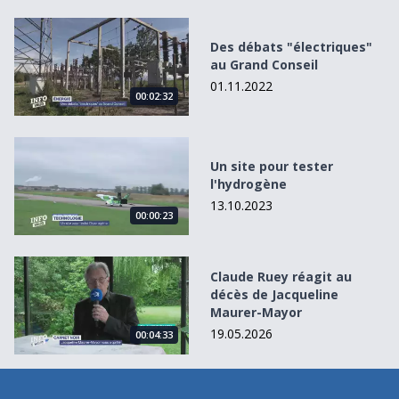
Des débats &quot;électriques&quot; au Grand Conseil
Des débats "électriques"
au Grand Conseil
01.11.2022
00:02:32
Un site pour tester l&#039;hydrogène
Un site pour tester
l'hydrogène
13.10.2023
00:00:23
Claude Ruey réagit au décès de Jacqueline Maurer-Mayor
Claude Ruey réagit au
décès de Jacqueline
Maurer-Mayor
19.05.2026
00:04:33