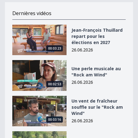
Dernières vidéos
Jean-François Thuillard repart pour les élections en 2
Jean-François Thuillard
repart pour les
élections en 2027
00:03:23
26.06.2026
Une perle musicale au &quot;Rock am Wind&quot;
Une perle musicale au
"Rock am Wind"
26.06.2026
00:02:53
Un vent de fraîcheur souffle sur le &quot;Rock am Win
Un vent de fraîcheur
souffle sur le "Rock am
Wind"
00:03:16
26.06.2026
Raphaël Ahumada dans un équipage à 4