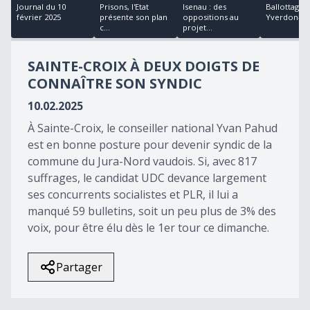
18
Journal du 10
Prisons, l'Etat
Isenau : des
Ballottage à
minutes,
février 2025
présente son plan
oppositions au
Yverdon-le
22
c...
projet...
seconds
SAINTE-CROIX À DEUX DOIGTS DE
CONNAÎTRE SON SYNDIC
10.02.2025
À Sainte-Croix, le conseiller national Yvan Pahud
est en bonne posture pour devenir syndic de la
commune du Jura-Nord vaudois. Si, avec 817
suffrages, le candidat UDC devance largement
ses concurrents socialistes et PLR, il lui a
manqué 59 bulletins, soit un peu plus de 3% des
voix, pour être élu dès le 1er tour ce dimanche.
Partager