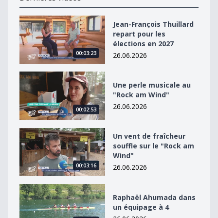
Jean-François Thuillard repart pour les élections en 2
Jean-François Thuillard
repart pour les
élections en 2027
00:03:23
26.06.2026
Une perle musicale au &quot;Rock am Wind&quot;
Une perle musicale au
"Rock am Wind"
26.06.2026
00:02:53
Un vent de fraîcheur souffle sur le &quot;Rock am Win
Un vent de fraîcheur
souffle sur le "Rock am
Wind"
00:03:16
26.06.2026
Raphaël Ahumada dans un équipage à 4
Raphaël Ahumada dans
un équipage à 4