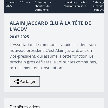
24
Journal du 20 mars
Colovray : le
Une aide pour les
Delarageaz
minutes,
2025
chantier du
étudiants en soin...
succède à D
49
complexe...
Froideva...
seconds
ALAIN JACCARD ÉLU À LA TÊTE DE
L'ACDV
20.03.2025
L'Association de communes vaudoises tient son
nouveau président. C'est Alain Jaccard, ancien
vice-président, qui assumera cette fonction. Le
prochain gros défi sera la Loi sur les communes,
actuellement en consultation.
Partager
Dernières vidéos