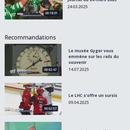
24.03.2025
00:18:01
Recommandations
Le musée Gyger vous emmène sur les rails du souvenir
Le musée Gyger vous
emmène sur les rails du
souvenir
14.07.2025
00:02:47
Le LHC s&#039;offre un sursis
Le LHC s'offre un sursis
09.04.2025
00:02:57
Les vendanges débutent, la biodiversité s’impose