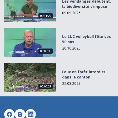
Les vendanges débutent,
la biodiversité s’impose
09.09.2025
00:11:29
Le LUC volleyball fête ses 50 ans
Le LUC volleyball fête ses
50 ans
20.10.2025
00:05:35
Feux en forêt interdits dans le canton
Feux en forêt interdits
dans le canton
22.08.2023
00:00:29