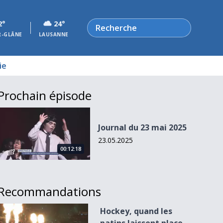
Rechercher
2°
24°
R-GLÂNE
LAUSANNE
ie
Prochain épisode
Journal du 23 mai 2025
Journal du 23 mai 2025
23.05.2025
00:12:18
Recommandations
Hockey, quand les patins laissent place aux guitares
Hockey, quand les