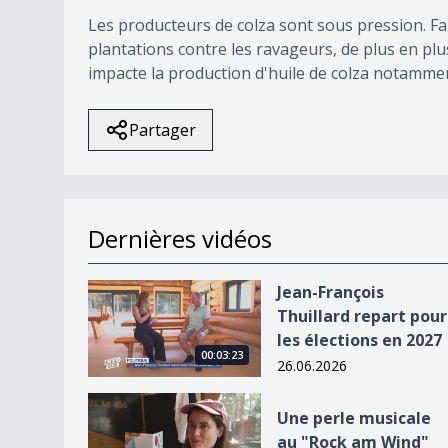
Les producteurs de colza sont sous pression. F
plantations contre les ravageurs, de plus en plu
impacte la production d'huile de colza notamme
Partager
Dernières vidéos
Jean-François Thuillard repart pour les élection
Jean-François
Thuillard repart pour
les élections en 2027
00:03:23
26.06.2026
Une perle musicale au &quot;Rock am Wind&quo
Une perle musicale
au "Rock am Wind"