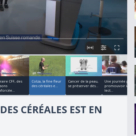
00:03:11
00:04:45
00:02:38
00:02:31
raire CFF, des
Colza, la fine fleur
Cancer de la peau,
Une journée pour
isons
des céréales e...
se préserver dès...
promouvoir la
nforcée...
lect...
 DES CÉRÉALES EST EN