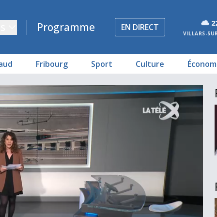
2
s
Programme
EN DIRECT
VILLARS-SU
aud
Fribourg
Sport
Culture
Économ
ogue
édéral
mande
te