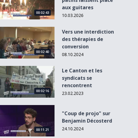
patins laissent place
aux guitares
00:02:43
10.03.2026
Vers une interdiction des thérapies de conversion
Vers une interdiction
des thérapies de
conversion
00:02:40
08.10.2024
Le Canton et les syndicats se rencontrent
Le Canton et les
syndicats se
Exposition, les
rencontrent
reptiles
00:02:16
lézardent...
23.02.2023
&quot;Coup de projo&quot; sur Benjamin Décosterd
"Coup de projo" sur
Benjamin Décosterd
24.10.2024
00:11:21