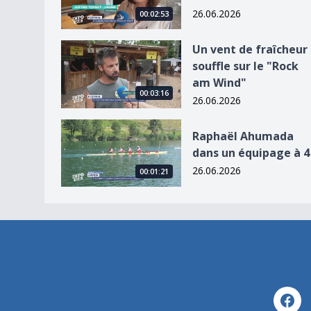
26.06.2026
00:02:53
Un vent de fraîcheur souffle sur le &quot;Rock
Un vent de fraîcheur
souffle sur le "Rock
am Wind"
00:03:16
26.06.2026
Raphaël Ahumada dans un équipage à 4
Raphaël Ahumada
dans un équipage à 4
26.06.2026
00:01:21