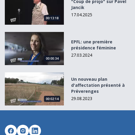
"Coup de projo" sur Pavel
Jancik
17.04.2025
00:13:18
EPFL: une première présidence féminine
EPFL: une première
présidence féminine
27.03.2024
00:00:34
Un nouveau plan d&#039;affectation présenté à Prévere
Un nouveau plan
d'affectation présenté à
Préverenges
29.08.2023
00:02:14