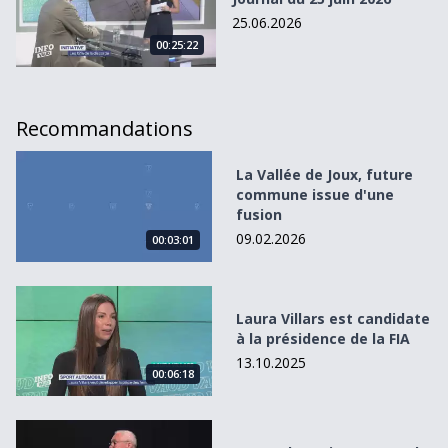
25.06.2026
00:25:22
Recommandations
La Vallée de Joux, future commune issue d&#039;une fus
La Vallée de Joux, future
commune issue d'une
fusion
09.02.2026
00:03:01
Laura Villars est candidate à la présidence de la FIA
Laura Villars est candidate
à la présidence de la FIA
13.10.2025
00:06:18
&quot;Coup de projo&quot; sur Pavel Jancik