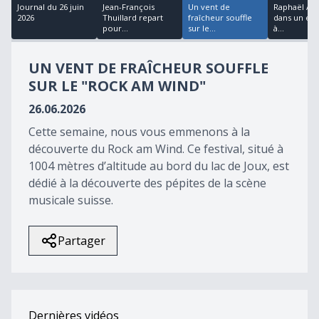
12
Journal du 26 juin
Jean-François
Un vent de
Raphaël A
minutes,
2026
Thuillard repart
fraîcheur souffle
dans un éq
2
pour...
sur le...
à...
seconds
UN VENT DE FRAÎCHEUR SOUFFLE
SUR LE "ROCK AM WIND"
26.06.2026
Cette semaine, nous vous emmenons à la
découverte du Rock am Wind. Ce festival, situé à
1004 mètres d’altitude au bord du lac de Joux, est
dédié à la découverte des pépites de la scène
musicale suisse.
Partager
Dernières vidéos