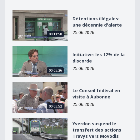
Détentions illégales: une décennie d&#039;alerte
Détentions illégales:
une décennie d'alerte
25.06.2026
00:11:58
Initiative: les 12% de la discorde
Initiative: les 12% de la
discorde
25.06.2026
00:05:26
Le Conseil fédéral en visite à Aubonne
Le Conseil fédéral en
visite à Aubonne
25.06.2026
00:03:52
Yverdon suspend le transfert des actions Travys vers
Yverdon suspend le
transfert des actions
Travys vers Movodis