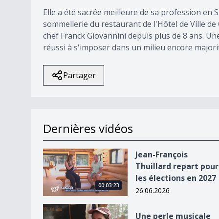
Elle a été sacrée meilleure de sa profession en
sommellerie du restaurant de l'Hôtel de Ville de
chef Franck Giovannini depuis plus de 8 ans. Un
réussi à s'imposer dans un milieu encore majori
Partager
Dernières vidéos
Jean-François Thuillard repart pour les élection
Jean-François
Thuillard repart pour
les élections en 2027
00:03:23
26.06.2026
Une perle musicale au &quot;Rock am Wind&quo
Une perle musicale