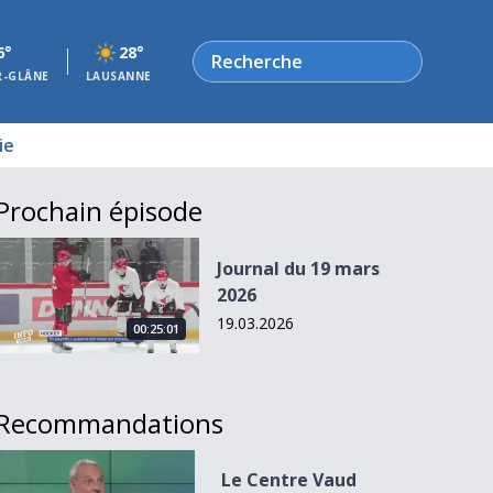
Rechercher
6°
28°
R-GLÂNE
LAUSANNE
ie
Prochain épisode
Journal du 19 mars 2026
Journal du 19 mars
2026
19.03.2026
00:25:01
Recommandations
Le Centre Vaud change de capitaine
Le Centre Vaud