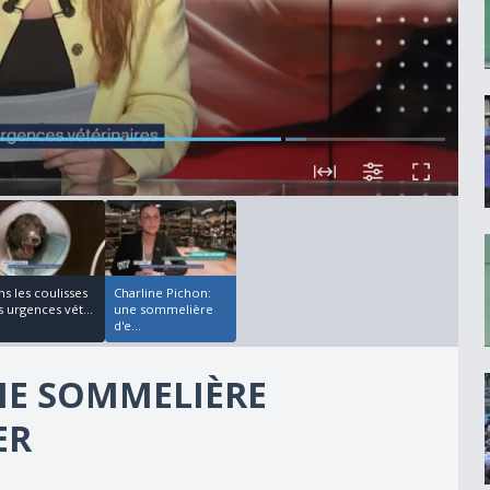
00:03:00
s les coulisses
Charline Pichon:
 urgences vét...
une sommelière
d'e...
NE SOMMELIÈRE
ER