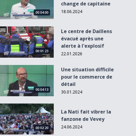
change de capitaine
18.06.2024
00:04:00
Le centre de Daillens évacué après une alerte à l&#039;explo
Le centre de Daillens
évacué après une
alerte à l'explosif
00:01:23
22.01.2026
Une situation difficile pour le commerce de détail
Une situation difficile
pour le commerce de
détail
00:04:13
30.01.2024
La Nati fait vibrer la fanzone de Vevey
La Nati fait vibrer la
fanzone de Vevey
24.06.2024
00:02:20