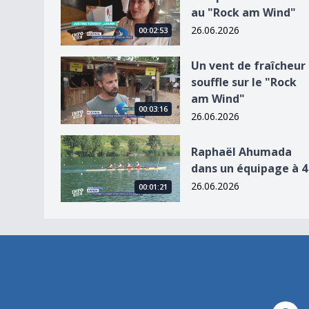
au "Rock am Wind"
26.06.2026
00:02:53
Un vent de fraîcheur souffle sur le &quot;Rock
Un vent de fraîcheur
souffle sur le "Rock
am Wind"
00:03:16
26.06.2026
Raphaël Ahumada dans un équipage à 4
Raphaël Ahumada
dans un équipage à 4
26.06.2026
00:01:21