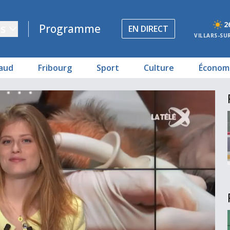
2
s
Programme
EN DIRECT
VILLARS-SU
aud
Fribourg
Sport
Culture
Économ
fiscal
sier