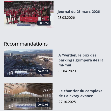
Journal du 23 mars 2026
Journal du 23 mars 2026
23.03.2026
00:17:59
Recommandations
A Yverdon, le prix des parkings grimpera dès la mi-mai
A Yverdon, le prix des
parkings grimpera dès la
mi-mai
05.04.2023
00:00:28
Le chantier du complexe de Colovray avance
Le chantier du complexe
de Colovray avance
27.10.2025
00:02:08