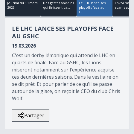
25
Journal du 19 mars
Des gestes anodins
Le LHC lance ses
Envoi massi
minutes,
2026
qui finissent da...
playoffs face au
spams aux 
1
G...
second
LE LHC LANCE SES PLAYOFFS FACE
AU GSHC
19.03.2026
C'est un derby lémanique qui attend le LHC en
quarts de finale. Face au GSHC, les Lions
miseront notamment sur l'expérience acquise
ces deux dernières saisons. Dans le vestiaire on
se dit prêt. Et pour parler de ce qu'il se passe
autour de la glace, on reçoit le CEO du club Chris
Wolf.
Partager