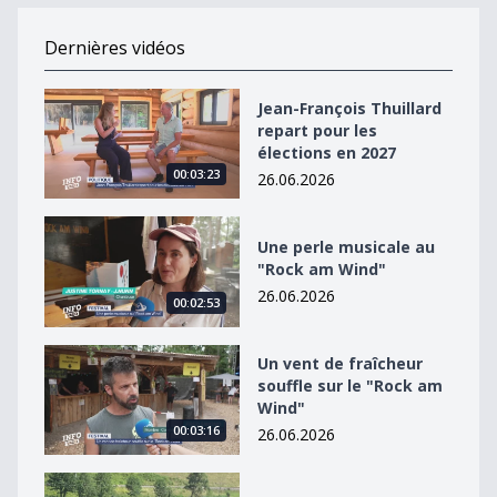
Dernières vidéos
Jean-François Thuillard repart pour les élections en 2
Jean-François Thuillard
repart pour les
élections en 2027
00:03:23
26.06.2026
Une perle musicale au &quot;Rock am Wind&quot;
Une perle musicale au
"Rock am Wind"
26.06.2026
00:02:53
Un vent de fraîcheur souffle sur le &quot;Rock am Win
Un vent de fraîcheur
souffle sur le "Rock am
Wind"
00:03:16
26.06.2026
Raphaël Ahumada dans un équipage à 4