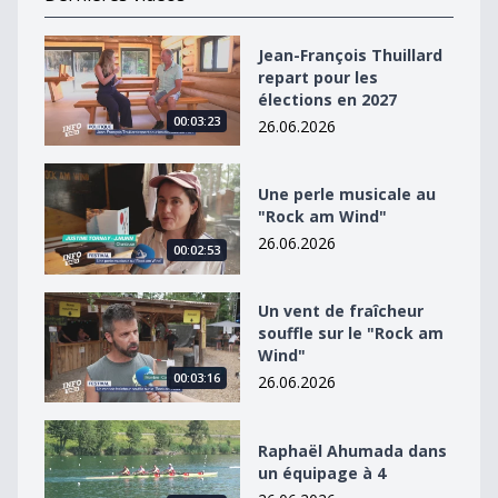
Jean-François Thuillard repart pour les élections en 2
Jean-François Thuillard
repart pour les
élections en 2027
00:03:23
26.06.2026
Une perle musicale au &quot;Rock am Wind&quot;
Une perle musicale au
"Rock am Wind"
26.06.2026
00:02:53
Un vent de fraîcheur souffle sur le &quot;Rock am Win
Un vent de fraîcheur
souffle sur le "Rock am
Wind"
00:03:16
26.06.2026
Raphaël Ahumada dans un équipage à 4
Raphaël Ahumada dans
un équipage à 4