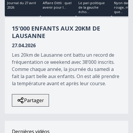
17
Journal du 27 avril
Affaire Dittli : quel
Le pari politique
Nyon dans 
minutes,
2026
avenir pour l...
de la gauche
rouge, mai
37
écho...
que...
seconds
15'000 ENFANTS AUX 20KM DE
LAUSANNE
27.04.2026
Les 20km de Lausanne ont battu un record de
fréquentation ce weekend avec 38’000 inscrits.
Comme chaque année, la journée du samedi a
fait la part belle aux enfants. On est allé prendre
la température avant et après leur course.
Partager
Dernières vidéos