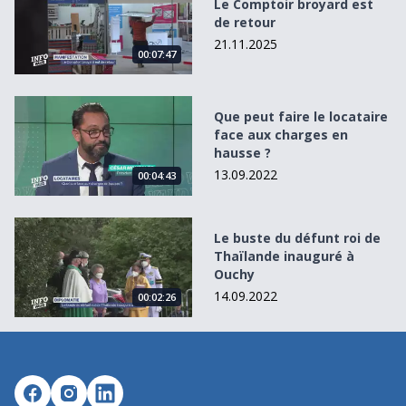
Le Comptoir broyard est
de retour
21.11.2025
00:07:47
Que peut faire le locataire face aux charges en hausse ?
Que peut faire le locataire
face aux charges en
hausse ?
13.09.2022
00:04:43
Le buste du défunt roi de Thaïlande inauguré à Ouchy
Le buste du défunt roi de
Thaïlande inauguré à
Ouchy
14.09.2022
00:02:26