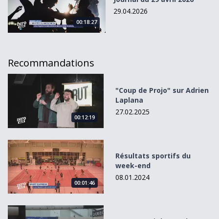
29.04.2026
00:18:27
Recommandations
&quot;Coup de Projo&quot; sur Adrien Laplana
"Coup de Projo" sur Adrien
Laplana
27.02.2025
00:12:19
Résultats sportifs du week-end
Résultats sportifs du
week-end
08.01.2024
00:01:46
Le Comptoir broyard est de retour