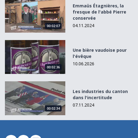
Emmaüs Étagnières, la fresque de l&#039;abbé Pierre co
Emmaüs Étagnières, la
fresque de l'abbé Pierre
conservée
04.11.2024
00:02:07
Une bière vaudoise pour l&#039;évêque
Une bière vaudoise pour
l'évêque
10.06.2026
00:02:36
Les industries du canton dans l&#039;incertitude
Les industries du canton
dans l'incertitude
07.11.2024
00:02:34