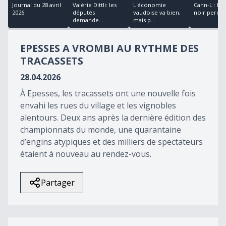
18
Journal du 28 avril
Valérie Dittli: les
L'économie
Cann-L : le
minutes,
2026
députés
vaudoise va bien,
noir perd 2 m
28
demande...
mais p...
seconds
EPESSES A VROMBI AU RYTHME DES
TRACASSETS
28.04.2026
À Epesses, les tracassets ont une nouvelle fois
envahi les rues du village et les vignobles
alentours. Deux ans après la dernière édition des
championnats du monde, une quarantaine
d’engins atypiques et des milliers de spectateurs
étaient à nouveau au rendez-vous.
Partager