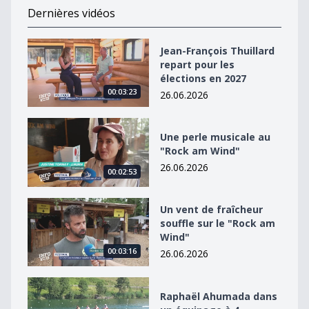
Dernières vidéos
Jean-François Thuillard repart pour les élections en 2
Jean-François Thuillard
repart pour les
élections en 2027
00:03:23
26.06.2026
Une perle musicale au &quot;Rock am Wind&quot;
Une perle musicale au
"Rock am Wind"
26.06.2026
00:02:53
Un vent de fraîcheur souffle sur le &quot;Rock am Win
Un vent de fraîcheur
souffle sur le "Rock am
Wind"
00:03:16
26.06.2026
Raphaël Ahumada dans un équipage à 4
Raphaël Ahumada dans