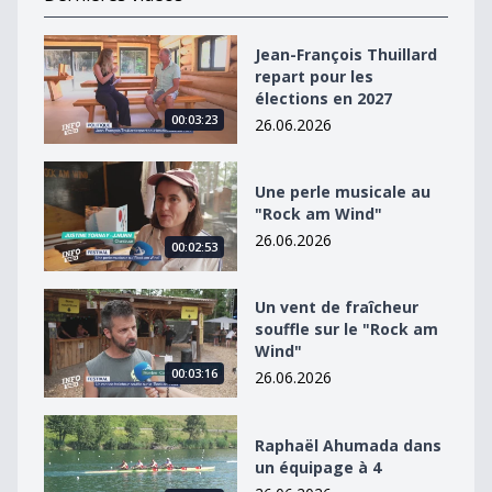
Jean-François Thuillard repart pour les élections en 2
Jean-François Thuillard
repart pour les
élections en 2027
00:03:23
26.06.2026
Une perle musicale au &quot;Rock am Wind&quot;
Une perle musicale au
"Rock am Wind"
26.06.2026
00:02:53
Un vent de fraîcheur souffle sur le &quot;Rock am Win
Un vent de fraîcheur
souffle sur le "Rock am
Wind"
00:03:16
26.06.2026
Raphaël Ahumada dans un équipage à 4
Raphaël Ahumada dans
un équipage à 4