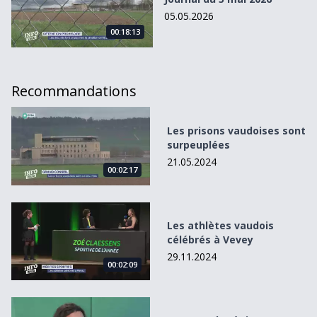
05.05.2026
00:18:13
Recommandations
Les prisons vaudoises sont surpeuplées
Les prisons vaudoises sont
surpeuplées
21.05.2024
00:02:17
Les athlètes vaudois célébrés à Vevey
Les athlètes vaudois
célébrés à Vevey
29.11.2024
00:02:09
Le rap et la région comme convictions