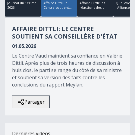
19
Journal du 1er mai
Affaire Dittli: le
Affaire Dittli: les
Quel avenir
seconds
2026
Centre soutient...
réactions des d...
l'Alliance va
AFFAIRE DITTLI: LE CENTRE
SOUTIENT SA CONSEILLÈRE D'ÉTAT
01.05.2026
Le Centre Vaud maintient sa confiance en Valérie
Dittli. Après plus de trois heures de discussion à
huis clos, le parti se range du côté de sa ministre
et soutient sa version des faits contre les
conclusions du rapport Meylan.
Partager
Dernières vidéos