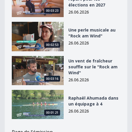
élections en 2027
00:03:23
26.06.2026
Une perle musicale au &quot;Rock am Wind&quot;
Une perle musicale au
"Rock am Wind"
26.06.2026
00:02:53
Un vent de fraîcheur souffle sur le &quot;Rock am Win
Un vent de fraîcheur
souffle sur le "Rock am
Wind"
00:03:16
26.06.2026
Raphaël Ahumada dans un équipage à 4
Raphaël Ahumada dans
un équipage à 4
26.06.2026
00:01:21