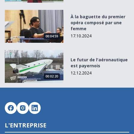
À la baguette du premier opéra composé par une femme
À la baguette du premier
opéra composé par une
femme
17.10.2024
00:04:59
Le futur de l&#039;aéronautique est payernois
Le futur de l'aéronautique
est payernois
12.12.2024
00:02:20
L'ENTREPRISE