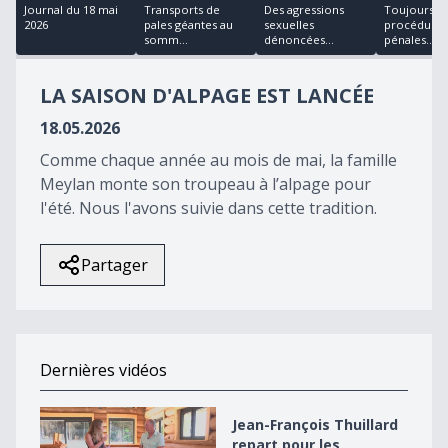
17
Journal du 18 mai
Transports de
Des agressions
Toujours pl
minutes,
2026
pales géantes au
sexuelles
procédures
55
somm...
dénoncées...
pénales...
seconds
LA SAISON D'ALPAGE EST LANCÉE
18.05.2026
Comme chaque année au mois de mai, la famille
Meylan monte son troupeau à l’alpage pour
l'été. Nous l'avons suivie dans cette tradition.
Partager
Dernières vidéos
Jean-François Thuillard repart pour les élections en 2
Jean-François Thuillard
repart pour les