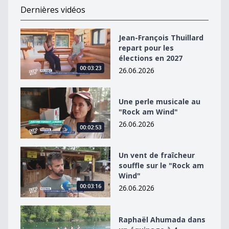
Dernières vidéos
Jean-François Thuillard repart pour les élections en 2
Jean-François Thuillard
repart pour les
élections en 2027
00:03:23
26.06.2026
Une perle musicale au &quot;Rock am Wind&quot;
Une perle musicale au
"Rock am Wind"
26.06.2026
00:02:53
Un vent de fraîcheur souffle sur le &quot;Rock am Win
Un vent de fraîcheur
souffle sur le "Rock am
Wind"
00:03:16
26.06.2026
Raphaël Ahumada dans un équipage à 4
Raphaël Ahumada dans