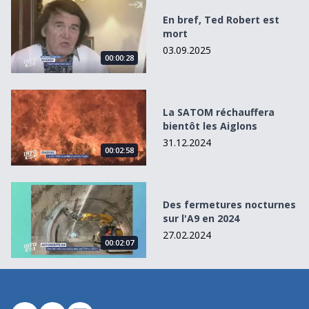
En bref, Ted Robert est mort
En bref, Ted Robert est
mort
03.09.2025
00:00:28
La SATOM réchauffera bientôt les Aiglons
La SATOM réchauffera
bientôt les Aiglons
31.12.2024
00:02:58
Des fermetures nocturnes sur l&#039;A9 en 2024
Des fermetures nocturnes
sur l'A9 en 2024
27.02.2024
00:02:07