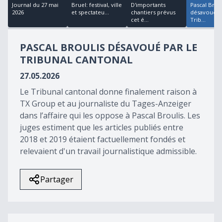
17
Journal du 27 mai
Bruel: festival, ville
D'importants
Pascal Brou
minutes,
2026
et spectateu...
chantiers prévus
désavoué pa
58
cet é...
Trib...
seconds
PASCAL BROULIS DÉSAVOUÉ PAR LE
TRIBUNAL CANTONAL
27.05.2026
Le Tribunal cantonal donne finalement raison à
TX Group et au journaliste du Tages-Anzeiger
dans l’affaire qui les oppose à Pascal Broulis. Les
juges estiment que les articles publiés entre
2018 et 2019 étaient factuellement fondés et
relevaient d'un travail journalistique admissible.
Partager