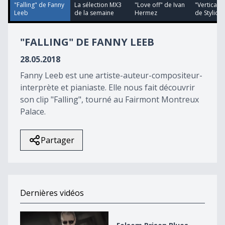
54
"Falling" de Fanny
La sélection MX3
"Love off" de Ivan
"Vertical T
seconds
Leeb
de la semaine
Hermez
de Stylidi
"FALLING" DE FANNY LEEB
28.05.2018
Fanny Leeb est une artiste-auteur-compositeur-
interprète et pianiaste. Elle nous fait découvrir
son clip "Falling", tourné au Fairmont Montreux
Palace.
Partager
Dernières vidéos
Folsom Prison Blues d&#039;Alex Klein