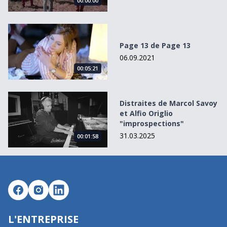
00:00:00
Page 13 de Page 13
Page 13 de Page 13
06.09.2021
00:05:21
Distraites de Marcol Savoy et Alfio Origlio &quot;improsp
Distraites de Marcol Savoy
et Alfio Origlio
"improspections"
31.03.2025
00:01:58
L'ENTREPRISE