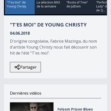
14
"T'es moi" de
La sélection MX3
"Roots of Tree"
"Perfect Y
seconds
Young Christy
de la semaine
de JulDem
Lady" de 
de Q...
"T'ES MOI" DE YOUNG CHRISTY
04.06.2018
D'origine congolaise, Fabrice Mazinga, du nom
d'artiste Young Christy nous fait découvrir son
hit de l'été "T'es moi".
Partager
Dernières vidéos
Folsom Prison Blues d&#039;Alex Klein
Folsom Prison Blues