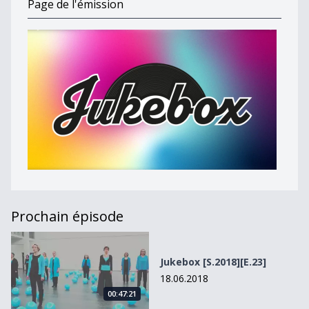
Page de l'émission
Prochain épisode
Jukebox [S.2018][E.23]
Jukebox [S.2018][E.23]
18.06.2018
00:47:21