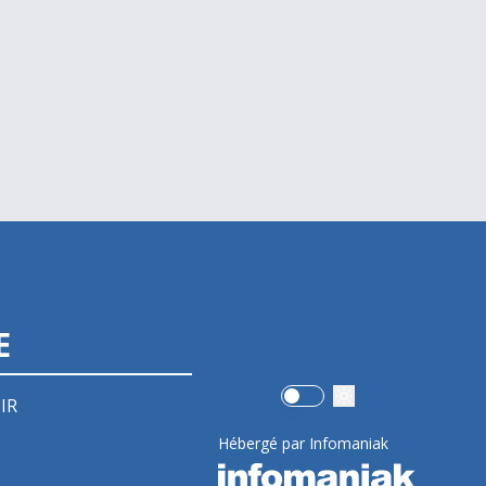
E
Use setting
IR
Hébergé par Infomaniak