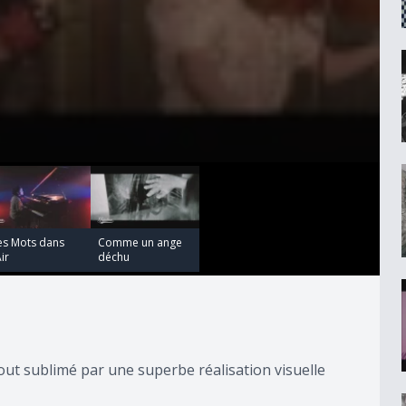
00:04:10
es Mots dans
Comme un ange
Air
déchu
tout sublimé par une superbe réalisation visuelle