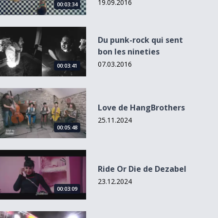
19.09.2016
00:03:34
Du punk-rock qui sent bon les nineties
Du punk-rock qui sent
bon les nineties
07.03.2016
00:03:41
Love de HangBrothers
Love de HangBrothers
25.11.2024
00:05:48
Ride Or Die de Dezabel
Ride Or Die de Dezabel
23.12.2024
00:03:09
Du pop-punk-rock genevois