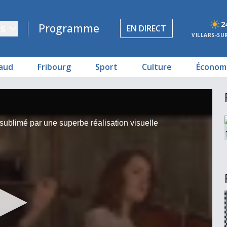
2
s
Programme
EN DIRECT
VILLARS-SU
aud
Fribourg
Sport
Culture
Économ
t sublimé par une superbe réalisation visuelle