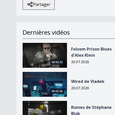
Partager
Dernières vidéos
Folsom Prison Blues d&#039;Alex Klein
Folsom Prison Blues
d'Alex Klein
20.07.2026
00:03:33
Wired de Vladek
Wired de Vladek
20.07.2026
00:03:36
Ruines de Stéphane Blok
Ruines de Stéphane
Blok