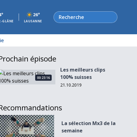
Rechercher
4°
26°
R-GLÂNE
LAUSANNE
ie
Prochain épisode
Les meilleurs clips
Les meilleurs clips 100% suisses
100% suisses
00:23:16
21.10.2019
Recommandations
La sélection Mx3 de la semaine
La sélection Mx3 de la
semaine