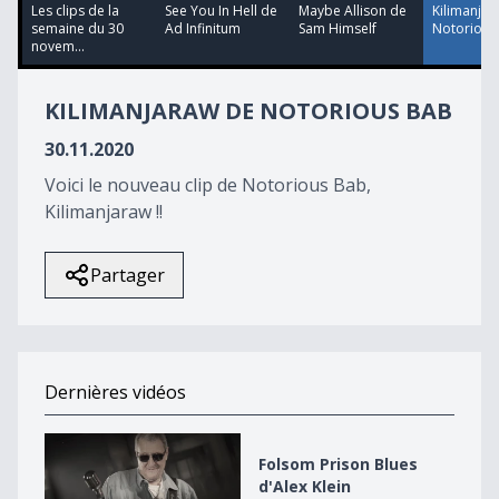
23
Les clips de la
See You In Hell de
Maybe Allison de
Kilimanjar
minutes,
semaine du 30
Ad Infinitum
Sam Himself
Notorious
51
novem...
seconds
KILIMANJARAW DE NOTORIOUS BAB
30.11.2020
Voici le nouveau clip de Notorious Bab,
Kilimanjaraw !!
Partager
Dernières vidéos
Folsom Prison Blues d&#039;Alex Klein
Folsom Prison Blues
d'Alex Klein