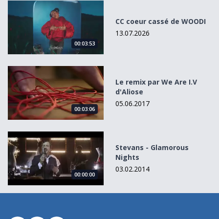
CC coeur cassé de WOODI
CC coeur cassé de WOODI
13.07.2026
00:03:53
Le remix par We Are I.V d&#039;Aliose
Le remix par We Are I.V
d'Aliose
05.06.2017
00:03:06
Stevans - Glamorous Nights
Stevans - Glamorous
Nights
03.02.2014
00:00:00