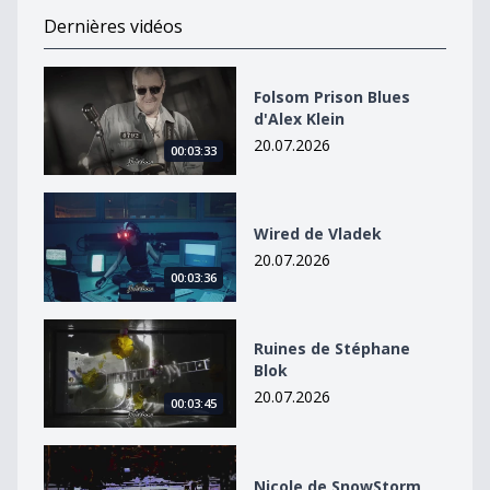
Dernières vidéos
Folsom Prison Blues d&#039;Alex Klein
Folsom Prison Blues
d'Alex Klein
20.07.2026
00:03:33
Wired de Vladek
Wired de Vladek
20.07.2026
00:03:36
Ruines de Stéphane Blok
Ruines de Stéphane
Blok
20.07.2026
00:03:45
Nicole de SnowStorm
Nicole de SnowStorm