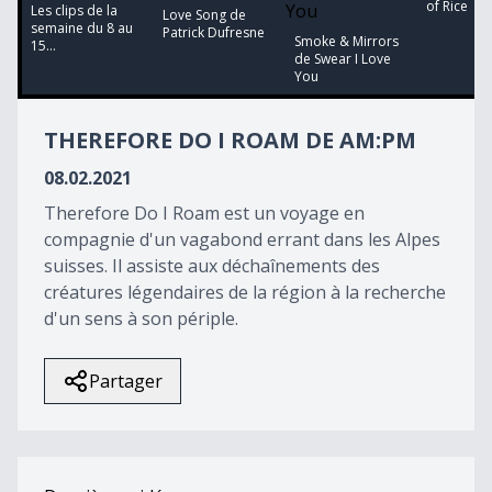
of Rice
23
Les clips de la
Love Song de
minutes,
semaine du 8 au
Patrick Dufresne
Smoke & Mirrors
17
15...
de Swear I Love
seconds
You
THEREFORE DO I ROAM DE AM:PM
08.02.2021
Therefore Do I Roam est un voyage en
compagnie d'un vagabond errant dans les Alpes
suisses. Il assiste aux déchaînements des
créatures légendaires de la région à la recherche
d'un sens à son périple.
Partager