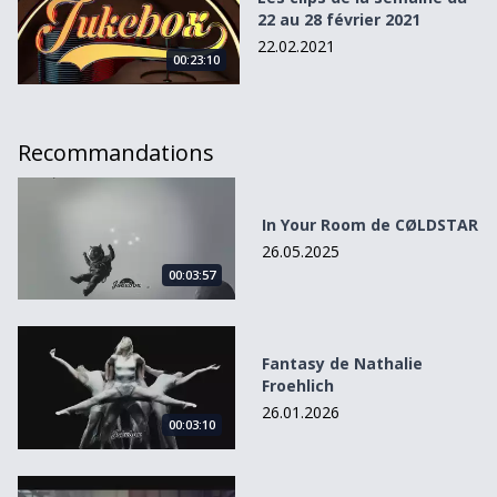
22 au 28 février 2021
22.02.2021
00:23:10
Recommandations
In Your Room de CØLDSTAR
In Your Room de CØLDSTAR
26.05.2025
00:03:57
Fantasy de Nathalie Froehlich
Fantasy de Nathalie
Froehlich
26.01.2026
00:03:10
&quot;Pardonne-moi&quot; M.E.X ft DOC-A