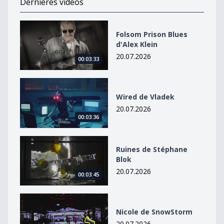
Dernières vidéos
Folsom Prison Blues d&#039;Alex Klein
Folsom Prison Blues
d'Alex Klein
20.07.2026
00:03:33
Wired de Vladek
Wired de Vladek
20.07.2026
00:03:36
Ruines de Stéphane Blok
Ruines de Stéphane
Blok
20.07.2026
00:03:45
Nicole de SnowStorm
Nicole de SnowStorm
20.07.2026