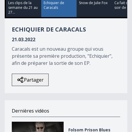
12
Les clips de la
Echiquier de
Snow de Julie Fox
Ca fait quo
seconds
semaine du 21 au
Caracals
soir de MC
27...
ECHIQUIER DE CARACALS
21.03.2022
Caracals est un nouveau groupe qui vous
présente sa première production, "Echiquier",
afin de préparer la sortie de son EP.
Partager
Dernières vidéos
Folsom Prison Blues d&#039;Alex Klein
Folsom Prison Blues