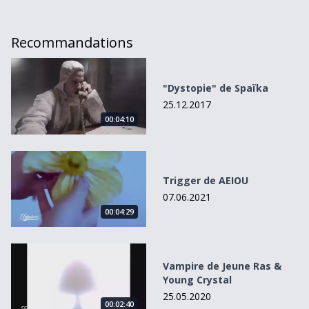
Recommandations
&quot;Dystopie&quot; de Spaïka
"Dystopie" de Spaïka
25.12.2017
00:04:10
Trigger de AEIOU
Trigger de AEIOU
07.06.2021
00:04:29
Vampire de Jeune Ras &amp; Young Crystal
Vampire de Jeune Ras &
Young Crystal
25.05.2020
00:02:40