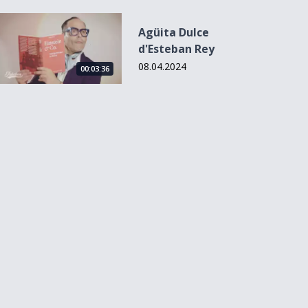
Agüita Dulce d&#039;Esteban Rey
Agüita Dulce
d'Esteban Rey
08.04.2024
00:03:36