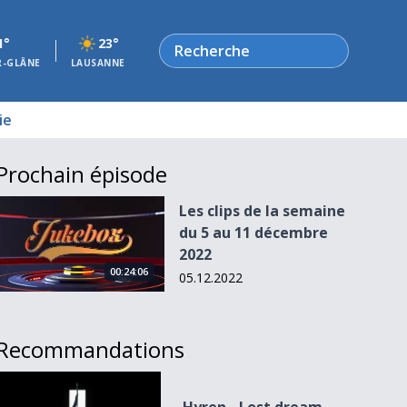
Rechercher
1°
23°
R-GLÂNE
LAUSANNE
ie
Prochain épisode
Les clips de la semaine du 5 au 11 décembre 2022
Les clips de la semaine
du 5 au 11 décembre
2022
00:24:06
05.12.2022
Recommandations
Hyren - Lost dream