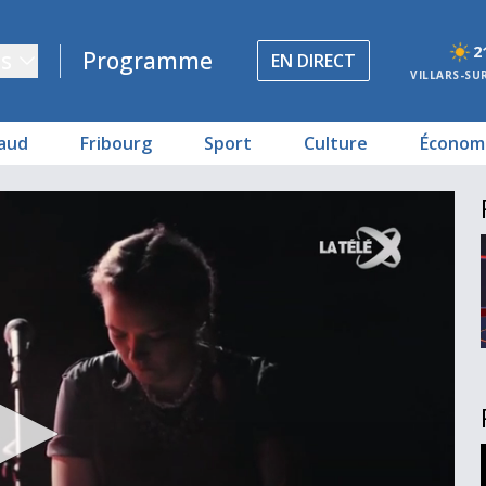
2
s
Programme
EN DIRECT
VILLARS-SU
aud
Fribourg
Sport
Culture
Économ