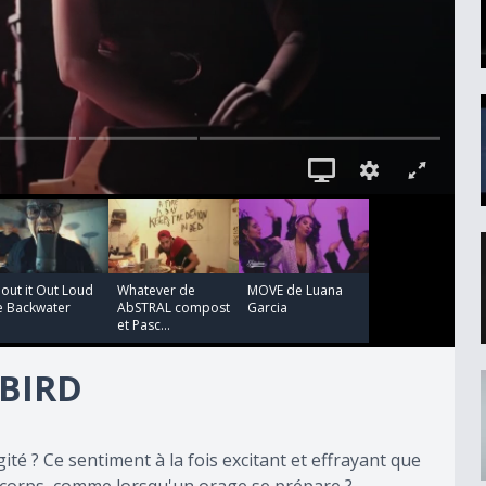
00:03:14
00:03:04
out it Out Loud
Whatever de
MOVE de Luana
e Backwater
AbSTRAL compost
Garcia
et Pasc...
 BIRD
té ? Ce sentiment à la fois excitant et effrayant que
e corps, comme lorsqu'un orage se prépare ?