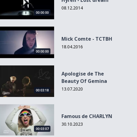
Hyren - Lost dream
08.12.2014
00:00:00
Mick Comte - TCTBH
Mick Comte - TCTBH
18.04.2016
00:00:00
Apologise de The Beauty Of Gemina
Apologise de The
Beauty Of Gemina
13.07.2020
00:03:18
Famous de CHARLYN
Famous de CHARLYN
30.10.2023
00:03:07