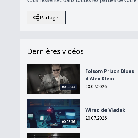
Partager
Dernières vidéos
Folsom Prison Blues d&#039;Alex Klein
Folsom Prison Blues
d'Alex Klein
20.07.2026
00:03:33
Wired de Vladek
Wired de Vladek
20.07.2026
00:03:36
Ruines de Stéphane Blok