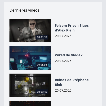
Dernières vidéos
Folsom Prison Blues d&#039;Alex Klein
Folsom Prison Blues
d'Alex Klein
20.07.2026
00:03:33
Wired de Vladek
Wired de Vladek
20.07.2026
00:03:36
Ruines de Stéphane Blok
Ruines de Stéphane
Blok
20.07.2026
00:03:45
Nicole de SnowStorm