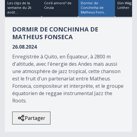
24
Les clips de la
Cos'è amore? de
Dormir de
Diin Wäg de
minutes,
semaine du 26
Cinzia
Conchinha de
Linther
4
août...
Matheus Fons...
seconds
DORMIR DE CONCHINHA DE
MATHEUS FONSECA
26.08.2024
Enregistrée à Quito, en Équateur, à 2800 m
d'altitude, avec l'énergie des Andes mais aussi
une atmosphère de jazz tropical, cette chanson
est le fruit d'un partenariat entre Matheus
Fonseca, compositeur et interprète, et le groupe
équatorien de reggae instrumental Jazz the
Roots.
Partager