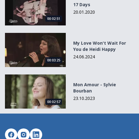
17 Days
20.01.2020
00:02:51
My Love Won&#039;t Wait For You de Heidi Happy
My Love Won't Wait For
You de Heidi Happy
24.06.2024
00:03:25
Mon Amour - Sylvie Bourban
Mon Amour - Sylvie
Bourban
23.10.2023
00:02:57