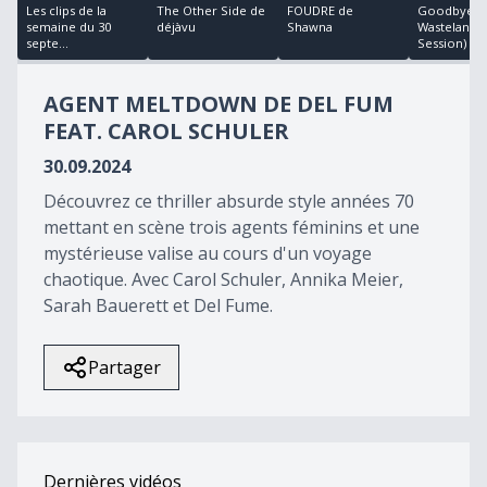
23
Les clips de la
The Other Side de
FOUDRE de
Goodbye
minutes,
semaine du 30
déjàvu
Shawna
Wasteland (
36
septe...
Session) de.
seconds
AGENT MELTDOWN DE DEL FUM
FEAT. CAROL SCHULER
30.09.2024
Découvrez ce thriller absurde style années 70
mettant en scène trois agents féminins et une
mystérieuse valise au cours d'un voyage
chaotique. Avec Carol Schuler, Annika Meier,
Sarah Bauerett et Del Fume.
Partager
Dernières vidéos