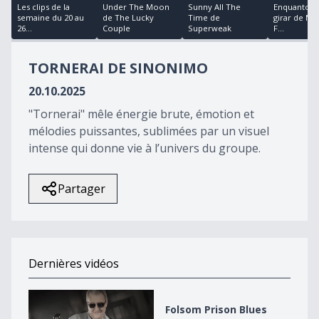
22
Les clips de la
Under The Moon
Sunny All The
Enquanto a 
minutes,
semaine du 20 au
de The Lucky
Time de
girar de Ma
53
26...
Couple
Superweak
F...
seconds
TORNERAI DE SINONIMO
20.10.2025
"Tornerai" mêle énergie brute, émotion et
mélodies puissantes, sublimées par un visuel
intense qui donne vie à l’univers du groupe.
Partager
Dernières vidéos
Folsom Prison Blues d&#039;Alex Klein
Folsom Prison Blues