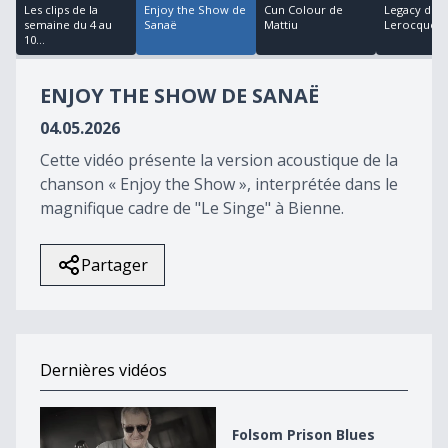
34
Les clips de la
Enjoy the Show de
Cun Colour de
Legacy de
seconds
semaine du 4 au
Sanaë
Mattiu
Lerocque
10...
ENJOY THE SHOW DE SANAË
04.05.2026
Cette vidéo présente la version acoustique de la
chanson « Enjoy the Show », interprétée dans le
magnifique cadre de "Le Singe" à Bienne.
Partager
Dernières vidéos
Folsom Prison Blues d&#039;Alex Klein
Folsom Prison Blues