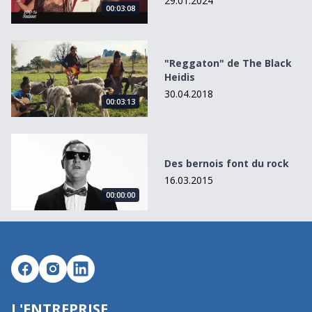
29.01.2024
00:03:08
&quot;Reggaton&quot; de The Black Heidis
"Reggaton" de The Black
Heidis
30.04.2018
00:03:13
Des bernois font du rock
Des bernois font du rock
16.03.2015
00:00:00
L'ENTREPRISE