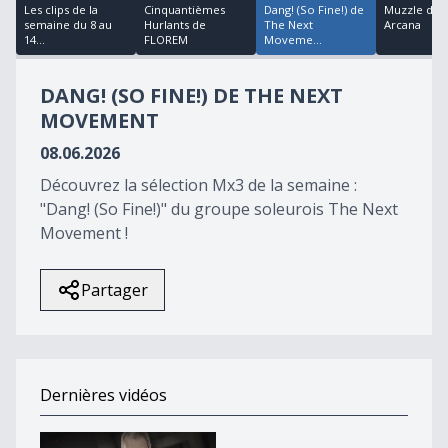
22
Les clips de la
Cinquantièmes
Dang! (So Fine!) de
Muzzle d'Ho
minutes,
semaine du 8 au
Hurlants de
The Next
Arcana
47
14...
FLOREM
Moveme...
seconds
DANG! (SO FINE!) DE THE NEXT
MOVEMENT
08.06.2026
Découvrez la sélection Mx3 de la semaine :
"Dang! (So Fine!)" du groupe soleurois The Next
Movement !
Partager
Dernières vidéos
Folsom Prison Blues d&#039;Alex Klein