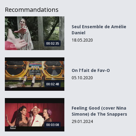
Recommandations
Seul Ensemble de Amélie Daniel
Seul Ensemble de Amélie
Daniel
18.05.2020
00:02:35
On l&#039;fait de Fav-O
On l'fait de Fav-O
05.10.2020
00:02:48
Feeling Good (cover Nina Simone) de The Snappers
Feeling Good (cover Nina
Simone) de The Snappers
29.01.2024
00:03:08