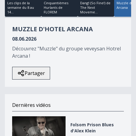
22
Les clips de la
Cinquantièmes
Dang! (So Fine!) de
Muzzle d'Ho
minutes,
semaine du 8 au
Hurlants de
The Next
Arcana
47
14...
FLOREM
Moveme...
seconds
MUZZLE D'HOTEL ARCANA
08.06.2026
Découvrez "Muzzle" du groupe veveysan Hotrel
Arcana !
Partager
Dernières vidéos
Folsom Prison Blues d&#039;Alex Klein
Folsom Prison Blues
d'Alex Klein