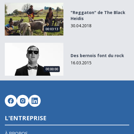
&quot;Reggaton&quot; de The Black Heidis
"Reggaton" de The Black
Heidis
30.04.2018
00:03:13
Des bernois font du rock
Des bernois font du rock
16.03.2015
00:00:00
L'ENTREPRISE
À PROPOS