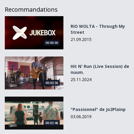
Recommandations
RIO WOLTA - Through My Street
RIO WOLTA - Through My
Street
21.09.2015
00:00:00
Hit N&#039; Run (Live Session) de nuum.
Hit N' Run (Live Session) de
nuum.
25.11.2024
00:03:36
&quot;Passionnel&quot; de Jo2Plainp
"Passionnel" de Jo2Plainp
03.06.2019
00:02:46