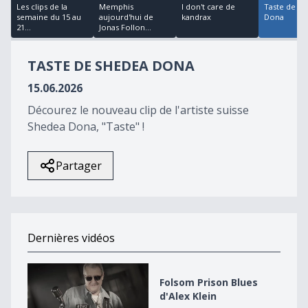
22
Les clips de la
Memphis
I don't care de
Taste de S
minutes,
semaine du 15 au
aujourd'hui de
kandrax
Dona
27
21...
Jonas Follon...
seconds
TASTE DE SHEDEA DONA
15.06.2026
Décourez le nouveau clip de l'artiste suisse
Shedea Dona, "Taste" !
Partager
Dernières vidéos
Folsom Prison Blues d&#039;Alex Klein
Folsom Prison Blues
d'Alex Klein