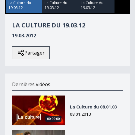
50
La Culture du
La Culture du
La Culture du
seconds
19.03.12
19.03.12
19.03.12
LA CULTURE DU 19.03.12
19.03.2012
Partager
Dernières vidéos
La Culture du 08.01.03
La Culture du 08.01.03
08.01.2013
00:00:00
La Culture du 08.01.13 - Best of Lives 3/3