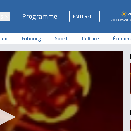
2
s
Programme
EN DIRECT
VILLARS-SU
aud
Fribourg
Sport
Culture
Économ