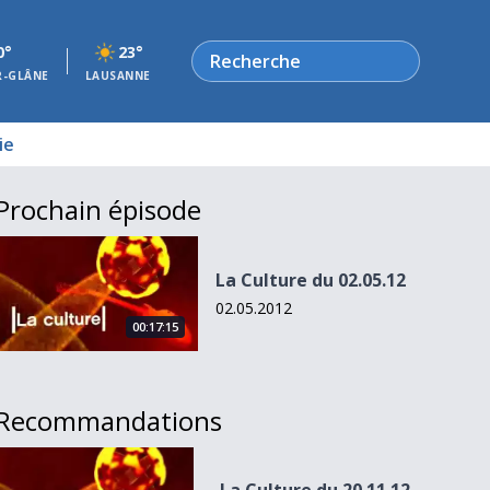
Rechercher
0°
23°
R-GLÂNE
LAUSANNE
ie
Prochain épisode
La Culture du 02.05.12
La Culture du 02.05.12
02.05.2012
00:17:15
Recommandations
La Culture du 20.11.12