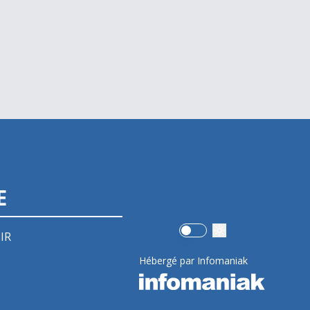
E
Use setting
IR
Hébergé par Infomaniak