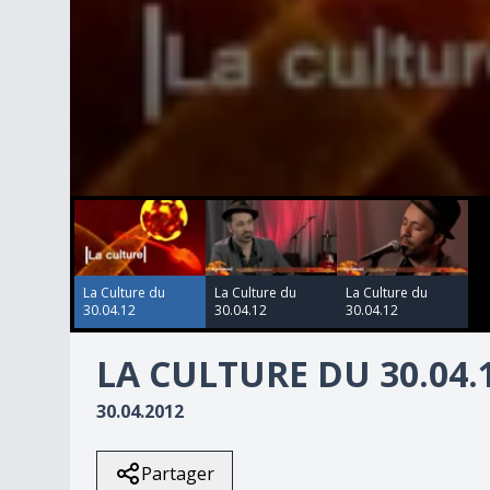
00:00:00
00:00:00
00:00:00
0
seconds
of
10
minutes,
29
La Culture du
La Culture du
La Culture du
seconds
Volume
30.04.12
30.04.12
30.04.12
90%
LA CULTURE DU 30.04.
30.04.2012
Partager