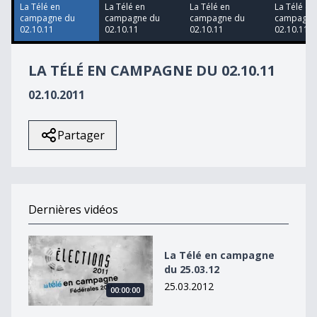
18
La Télé en
La Télé en
La Télé en
La Télé en
seconds
campagne du
campagne du
campagne du
campagne
02.10.11
02.10.11
02.10.11
02.10.11
LA TÉLÉ EN CAMPAGNE DU 02.10.11
02.10.2011
Partager
Dernières vidéos
La Télé en campagne du 25.03.12
La Télé en campagne
du 25.03.12
25.03.2012
00:00:00