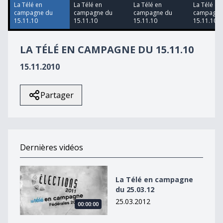
0
La Télé en
La Télé en
La Télé en
La Télé en
campagne du
campagne du
campagne du
campagne
15.11.10
15.11.10
15.11.10
15.11.10
LA TÉLÉ EN CAMPAGNE DU 15.11.10
15.11.2010
Partager
Dernières vidéos
La Télé en campagne du 25.03.12
La Télé en campagne
du 25.03.12
25.03.2012
00:00:00