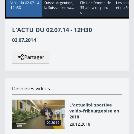
L'Actu du 02.07.14
Suisse-Argentine,
FR: Une femme de
Les saline
- 12h30
la Suisse s'en va...
35 ans a disparu
et du Rhin o
d...
L'ACTU DU 02.07.14 - 12H30
02.07.2014
Partager
Dernières vidéos
L&#039;actualité sportive valdo-fribourgeoise en 2018
L'actualité sportive
valdo-fribourgeoise en
2018
00:26:19
28.12.2018