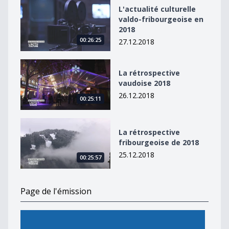
L&#039;actualité culturelle valdo-fribourgeoise en 20
L'actualité culturelle
valdo-fribourgeoise en
2018
00:26:25
27.12.2018
La rétrospective vaudoise 2018
La rétrospective
vaudoise 2018
26.12.2018
00:25:11
La rétrospective fribourgeoise de 2018
La rétrospective
fribourgeoise de 2018
25.12.2018
00:25:57
Page de l'émission