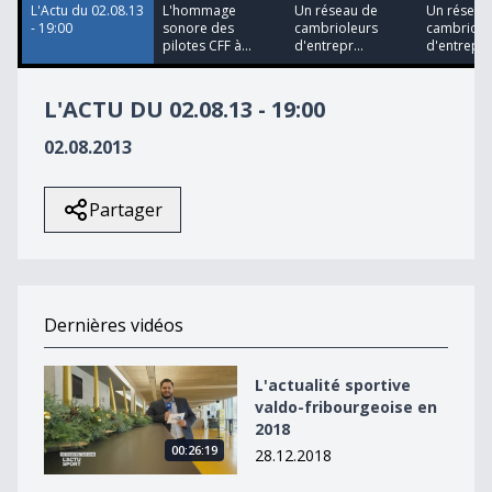
L'Actu du 02.08.13
L'hommage
Un réseau de
Un réseau
- 19:00
sonore des
cambrioleurs
cambriole
pilotes CFF à...
d'entrepr...
d'entrepr..
L'ACTU DU 02.08.13 - 19:00
02.08.2013
Partager
Dernières vidéos
L&#039;actualité sportive valdo-fribourgeoise en 2018
L'actualité sportive
valdo-fribourgeoise en
2018
00:26:19
28.12.2018