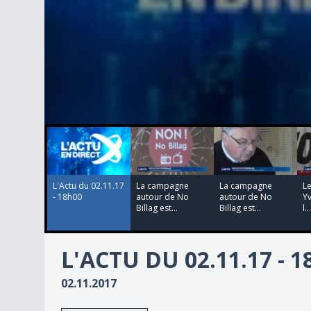
00:00:00
00:02:02
00:01:26
00:00:33
0
seconds
of
0
seconds
Volume
90%
L'Actu du 02.11.17
La campagne
La campagne
L
- 18h00
autour de No
autour de No
Yv
Billag est...
Billag est...
l...
L'ACTU DU 02.11.17 - 
02.11.2017