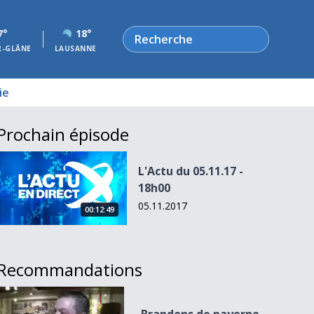
Rechercher
7°
18°
R-GLÂNE
LAUSANNE
ie
Prochain épisode
L&#039;Actu du 05.11.17 - 18h00
L'Actu du 05.11.17 -
18h00
05.11.2017
00:12:49
Recommandations
Brandons de payerne