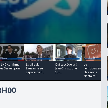
00:00:26
00:00:58
00:02:10
00:02:20
e LHC confirme
La ville de
Qui succédera à
Le
es Sarault pour
Lausanne se
Jean-Christophe
remboursement
sépare de P...
Sch...
des soins
dentaire...
18H00