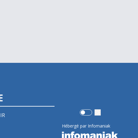
E
Use setting
IR
Hébergé par Infomaniak