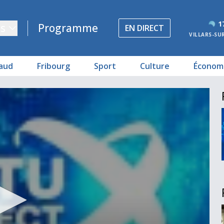
1
s
Programme
EN DIRECT
VILLARS-SU
aud
Fribourg
Sport
Culture
Économ
l national?