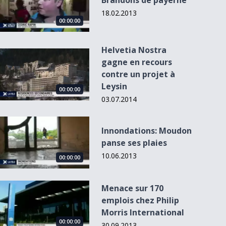
Brandons de payerne
18.02.2013
00:00:00
Helvetia Nostra
Helvetia Nostra gagne en recours contre un projet à Leysin
gagne en recours
contre un projet à
00:02:28
00:00:00
00:03:14
00
Leysin
00:00:00
03.07.2014
Innondations: Moudon panse ses plaies
Innondations: Moudon
Un Suisse dans
Opéra Louise met
Le froid est de
Les pompie
panse ses plaies
l’espace: 25 ans
en scène Moscou
retour dans la
vaudois che
déj...
Pa...
régi...
des...
10.06.2013
00:00:00
Menace sur 170 emplois chez Philip Morris International
Menace sur 170
emplois chez Philip
Morris International
00:00:00
30.09.2013