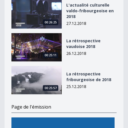
L&#039;actualité culturelle valdo-fribourgeoise en 20
L'actualité culturelle
valdo-fribourgeoise en
2018
00:26:25
27.12.2018
La rétrospective vaudoise 2018
La rétrospective
vaudoise 2018
26.12.2018
00:25:11
La rétrospective fribourgeoise de 2018
La rétrospective
fribourgeoise de 2018
25.12.2018
00:25:57
Page de l'émission