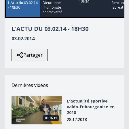
- 18h30
L'Actu du 03.02.14
Dieudonné:
Rencontre 
- 18h30
l'humoriste
laureat du 
controversé...
L'ACTU DU 03.02.14 - 18H30
03.02.2014
Partager
Dernières vidéos
L&#039;actualité sportive valdo-fribourgeoise en 2018
L'actualité sportive
valdo-fribourgeoise en
2018
00:26:19
28.12.2018