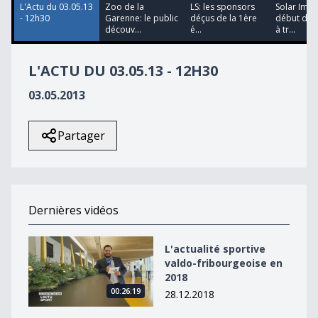
L'Actu du 03.05.13
Zoo de la
LS: les sponsors
Solar Impu
- 12h30
Garenne: le public
déçus de la 1ère
début du 
découv...
é...
à tr...
L'ACTU DU 03.05.13 - 12H30
03.05.2013
Partager
Dernières vidéos
L&#039;actualité sportive valdo-fribourgeoise en 2018
L'actualité sportive
valdo-fribourgeoise en
2018
00:26:19
28.12.2018