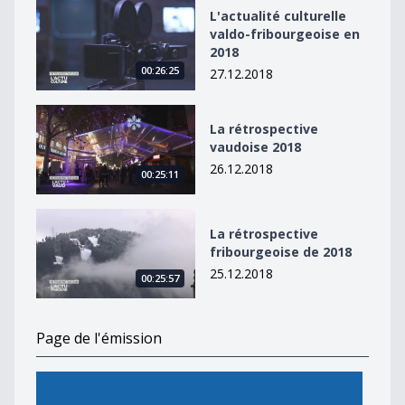
L&#039;actualité culturelle valdo-fribourgeoise en 20
L'actualité culturelle
valdo-fribourgeoise en
2018
00:26:25
27.12.2018
La rétrospective vaudoise 2018
La rétrospective
vaudoise 2018
26.12.2018
00:25:11
La rétrospective fribourgeoise de 2018
La rétrospective
fribourgeoise de 2018
25.12.2018
00:25:57
Page de l'émission