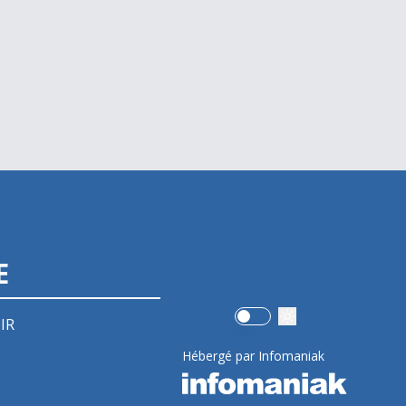
E
Use setting
IR
Hébergé par Infomaniak