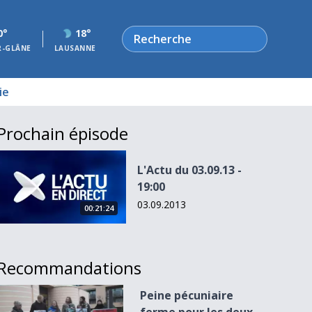
Rechercher
0°
18°
R-GLÂNE
LAUSANNE
ie
Prochain épisode
L&#039;Actu du 03.09.13 - 19:00
L'Actu du 03.09.13 -
19:00
03.09.2013
00:21:24
Recommandations
Peine pécuniaire ferme pour les deux antispecistes
Peine pécuniaire