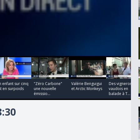
00:00:00
00:00:00
00:00:00
00:00:00
 enfant sur cinq
"Zéro Carbone"
Valérie Benguigui
Des vignerons
t en surpoids
une nouvelle
et Arctic Monkeys
vaudois en
émissio...
balade à T...
8:30