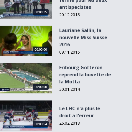
ferme pour les deux
antispecistes
00:00:35
20.12.2018
Lauriane Sallin, la nouvelle Miss Suisse 2016
Lauriane Sallin, la
nouvelle Miss Suisse
2016
00:00:00
09.11.2015
Fribourg Gotteron reprend la buvette de la Motta
Fribourg Gotteron
L'Actu du 03.09.13
reprend la buvette de
- 18:30
la Motta
00:00:00
30.01.2014
Le LHC n&#039;a plus le droit à l&#039;erreur
Le LHC n'a plus le
droit à l'erreur
26.02.2018
00:03:54