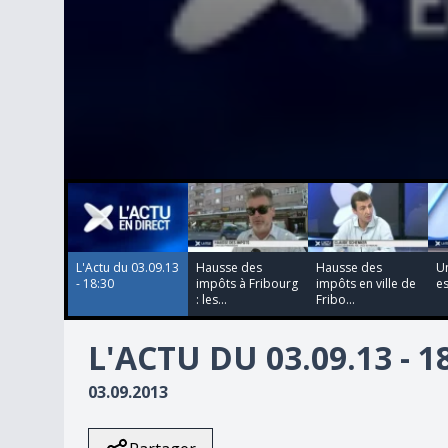
00:00:00
00:00:00
00:00:00
00:00:00
0
seconds
of
0
seconds
Volume
90%
L'Actu du 03.09.13
Hausse des
Hausse des
Un
- 18:30
impôts à Fribourg
impôts en ville de
es
: les...
Fribo...
L'ACTU DU 03.09.13 - 1
03.09.2013