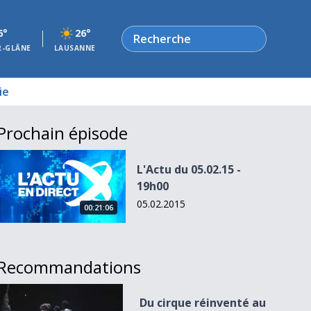
Rechercher
6°
26°
R-GLÂNE
LAUSANNE
ie
Prochain épisode
L&#039;Actu du 05.02.15 - 19h00
L'Actu du 05.02.15 -
19h00
05.02.2015
00:21:06
Recommandations
Du cirque réinventé au Théâtre de Vidy
Du cirque réinventé au