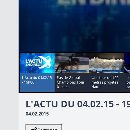
00:00:00
00:00:00
00:00:00
00:00:00
0
seconds
of
0
seconds
Volume
90%
L'Actu du 04.02.15
Pas de Global
Une tour de 100
Le
- 19h00
Champions Tour
mètres projetée
pa
à Laus...
dan...
po
L'ACTU DU 04.02.15 - 
04.02.2015