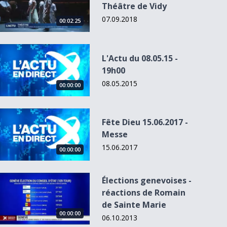
Théâtre de Vidy
07.09.2018
00:02:25
L&#039;Actu du 08.05.15 - 19h00
L'Actu du 08.05.15 -
19h00
08.05.2015
00:00:00
00:00:00
00:00:00
00
00:00:00
Fête Dieu 15.06.2017 - Messe
Fête Dieu 15.06.2017 -
Messe
Le PBD exclut son
Une pétition
Capricorne
Basket, la
apparentement
contre une
asiatique
fédération e
15.06.2017
00:00:00
ave...
ouverture p...
ligue s...
Élections genevoises - réactions de Romain de Sainte Marie
Élections genevoises -
réactions de Romain
de Sainte Marie
00:00:00
06.10.2013