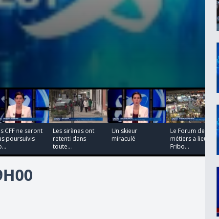
00:00:00
00:00:00
00:00:00
00:00:00
s CFF ne seront
Les sirènes ont
Un skieur
Le Forum des
s poursuivis
retenti dans
miraculé
métiers a lieu à
...
toute...
Fribo...
19H00