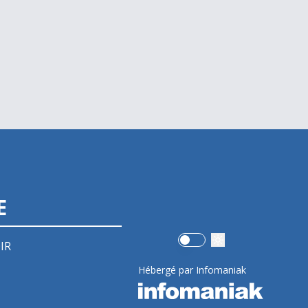
E
Use setting
IR
Hébergé par Infomaniak