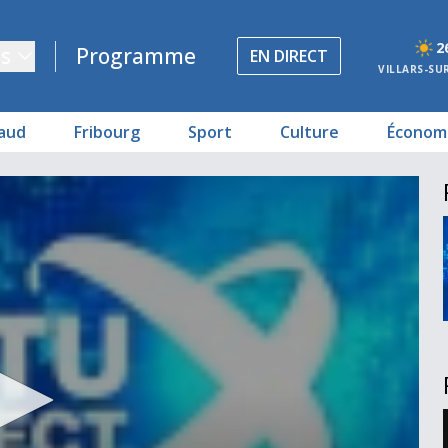
2
s
Programme
EN DIRECT
VILLARS-SU
aud
Fribourg
Sport
Culture
Économ
5
annois
évrier
amedi
-Arts