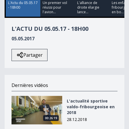
L'Actu du 05.05.17
Un premier vol
L'alliance de
Les enfant
- 18h00
réussi pour
droite élargie
fribourgeo
l'avion...
lance...
en bo...
L'ACTU DU 05.05.17 - 18H00
05.05.2017
Partager
Dernières vidéos
L&#039;actualité sportive valdo-fribourgeoise en 2018
L'actualité sportive
valdo-fribourgeoise en
2018
00:26:19
28.12.2018