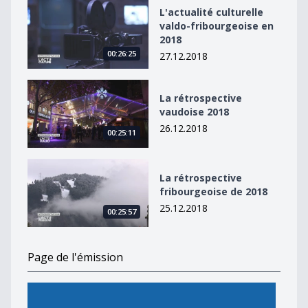
L&#039;actualité culturelle valdo-fribourgeoise en 20
L'actualité culturelle
valdo-fribourgeoise en
2018
00:26:25
27.12.2018
La rétrospective vaudoise 2018
La rétrospective
vaudoise 2018
26.12.2018
00:25:11
La rétrospective fribourgeoise de 2018
La rétrospective
fribourgeoise de 2018
25.12.2018
00:25:57
Page de l'émission