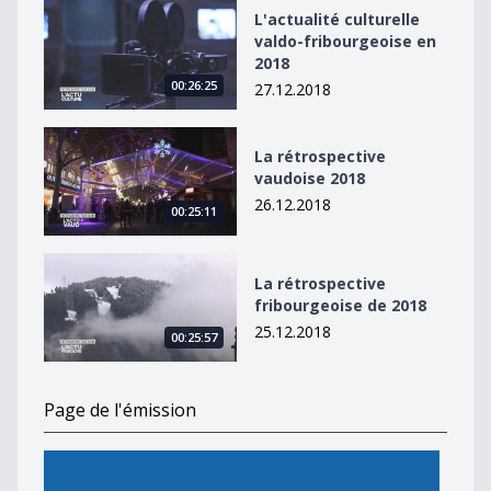
L&#039;actualité culturelle valdo-fribourgeoise en 20
L'actualité culturelle
valdo-fribourgeoise en
2018
00:26:25
27.12.2018
La rétrospective vaudoise 2018
La rétrospective
vaudoise 2018
26.12.2018
00:25:11
La rétrospective fribourgeoise de 2018
La rétrospective
fribourgeoise de 2018
25.12.2018
00:25:57
Page de l'émission