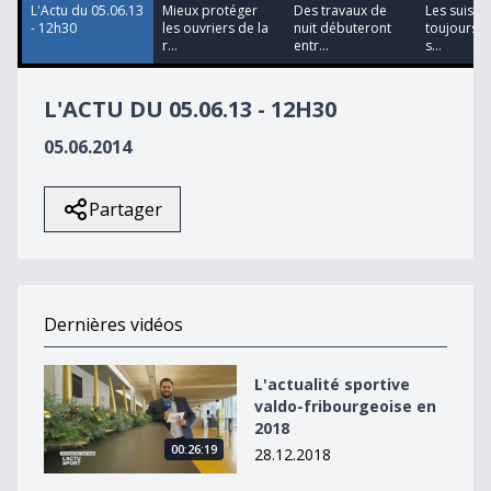
L'Actu du 05.06.13
Mieux protéger
Des travaux de
Les suisse
- 12h30
les ouvriers de la
nuit débuteront
toujours p
r...
entr...
s...
L'ACTU DU 05.06.13 - 12H30
05.06.2014
Partager
Dernières vidéos
L&#039;actualité sportive valdo-fribourgeoise en 2018
L'actualité sportive
valdo-fribourgeoise en
2018
00:26:19
28.12.2018