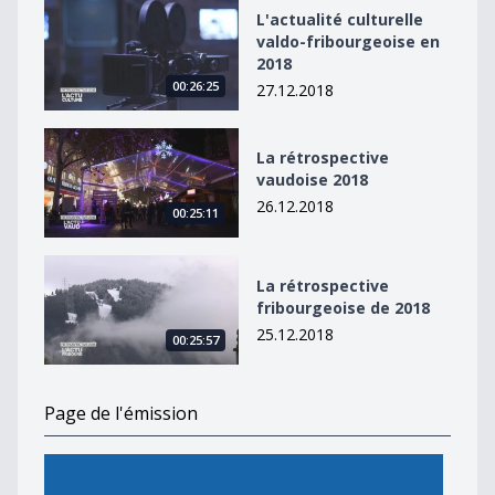
L&#039;actualité culturelle valdo-fribourgeoise en 20
L'actualité culturelle
valdo-fribourgeoise en
2018
00:26:25
27.12.2018
La rétrospective vaudoise 2018
La rétrospective
vaudoise 2018
26.12.2018
00:25:11
La rétrospective fribourgeoise de 2018
La rétrospective
fribourgeoise de 2018
25.12.2018
00:25:57
Page de l'émission