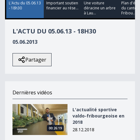
L'Actu du 05.06.13
Important soutien
Une voiture
Plan d'éc
- 18h30
financier au rése...
déracine un arbre
du canton
à Lau...
Fribou...
L'ACTU DU 05.06.13 - 18H30
05.06.2013
Partager
Dernières vidéos
L&#039;actualité sportive valdo-fribourgeoise en 2018
L'actualité sportive
valdo-fribourgeoise en
2018
00:26:19
28.12.2018