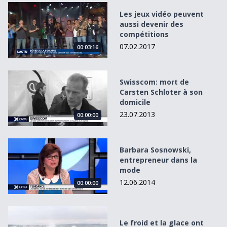
Les jeux vidéo peuvent aussi devenir des compétitions
Les jeux vidéo peuvent
aussi devenir des
compétitions
07.02.2017
00:03:16
Swisscom: mort de Carsten Schloter à son domicile
Swisscom: mort de
Carsten Schloter à son
domicile
23.07.2013
00:00:00
Barbara Sosnowski, entrepreneur dans la mode
Barbara Sosnowski,
entrepreneur dans la
mode
12.06.2014
00:00:00
Le froid et la glace ont envahi nos régions
Le froid et la glace ont