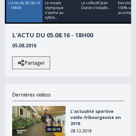
L'Actu du 05.08.16
Le musée
Le collectif Jean
Des mout
- 18h00
olympique
Dutoit s'installe...
100% vaud
s'anime au
accomp...
rythm...
L'ACTU DU 05.08.16 - 18H00
05.08.2016
Partager
Dernières vidéos
L&#039;actualité sportive valdo-fribourgeoise en 2018
L'actualité sportive
valdo-fribourgeoise en
2018
00:26:19
28.12.2018