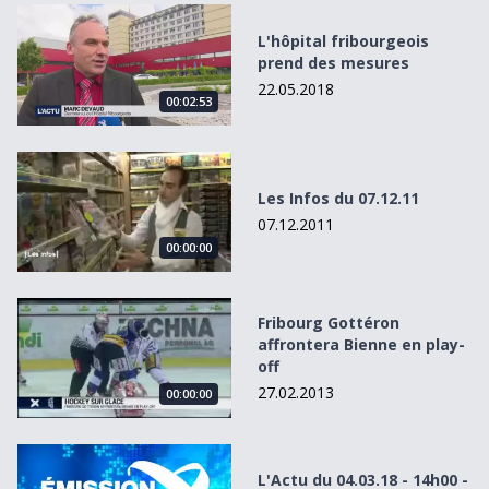
L&#039;hôpital fribourgeois prend des mesures
L'hôpital fribourgeois
prend des mesures
22.05.2018
00:02:53
Les Infos du 07.12.11
Les Infos du 07.12.11
07.12.2011
00:00:00
Fribourg Gottéron affrontera Bienne en play-off
Fribourg Gottéron
affrontera Bienne en play-
off
27.02.2013
00:00:00
L&#039;Actu du 04.03.18 - 14h00 - Spécial Votations
L'Actu du 04.03.18 - 14h00 -