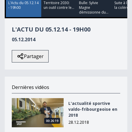
L'Actu du 05.12.14
Territoire 2030:
Bulle: Sylvie
Suite à l'i
- 19h00
un outil contre le...
Magne
la colère g
démissionne du...
L'ACTU DU 05.12.14 - 19H00
05.12.2014
Partager
Dernières vidéos
L&#039;actualité sportive valdo-fribourgeoise en 2018
L'actualité sportive
valdo-fribourgeoise en
2018
00:26:19
28.12.2018