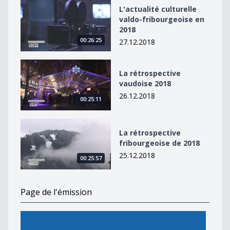
L&#039;actualité culturelle valdo-fribourgeoise en 20
L'actualité culturelle
valdo-fribourgeoise en
2018
00:26:25
27.12.2018
La rétrospective vaudoise 2018
La rétrospective
vaudoise 2018
26.12.2018
00:25:11
La rétrospective fribourgeoise de 2018
La rétrospective
fribourgeoise de 2018
25.12.2018
00:25:57
Page de l'émission