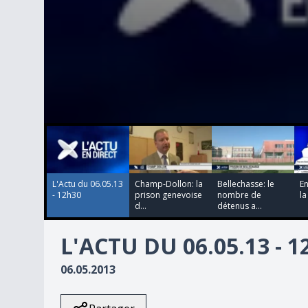
00:00:00
00:00:00
00:00:00
00:00:00
0
seconds
of
0
seconds
Volume
90%
L'Actu du 06.05.13
Champ-Dollon: la
Bellechasse: le
En
- 12h30
prison genevoise
nombre de
la
d...
détenus a...
L'ACTU DU 06.05.13 - 
06.05.2013