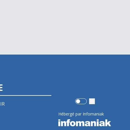
E
Use setting
IR
Hébergé par Infomaniak