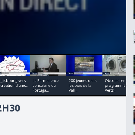
00:00:00
00:00:00
00:00:00
00:00:00
glisbourg: vers
La Permanence
200 jeunes dans
Obsolescence
 création d'une...
consulaire du
les bois de la
programmée: les
Portuga...
Vall...
Verts...
12H30