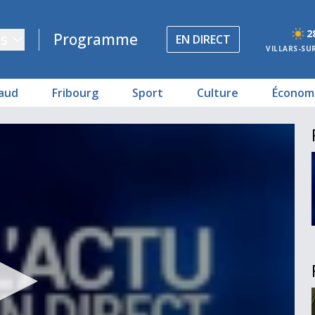
2
s
Programme
EN DIRECT
VILLARS-SU
aud
Fribourg
Sport
Culture
Économ
te