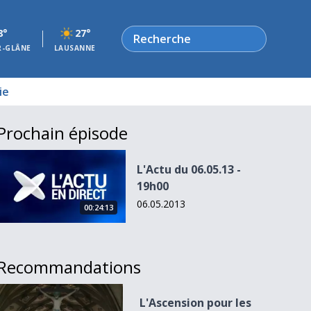
Rechercher
8°
27°
R-GLÂNE
LAUSANNE
ie
Prochain épisode
L&#039;Actu du 06.05.13 - 19h00
L'Actu du 06.05.13 -
19h00
06.05.2013
00:24:13
Recommandations
L&#039;Ascension pour les Nuls
L'Ascension pour les