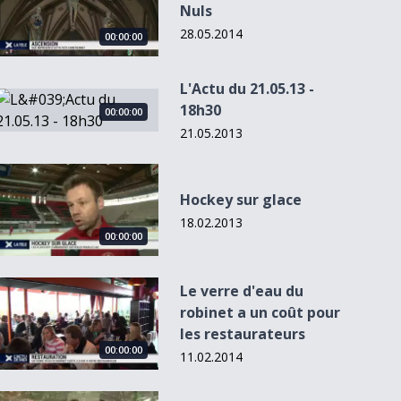
Nuls
28.05.2014
00:00:00
L'Actu du 21.05.13 -
L&#039;Actu du 21.05.13 - 18h30
18h30
00:00:00
21.05.2013
00:00:00
00:00:00
00:00:00
Hockey sur glace
Hockey sur glace
L'Actu du 0
18.02.2013
- 12h30
00:00:00
L'obsolescence
Biopole: licensiés
Claude Smadja va
programmée,
surpris
booster le
mythe ou...
Zermatt...
Le verre d&#039;eau du robinet a un coût pour les restaura
Le verre d'eau du
robinet a un coût pour
les restaurateurs
00:00:00
11.02.2014
L&#039;Actu du 08.03.13 - 18h30