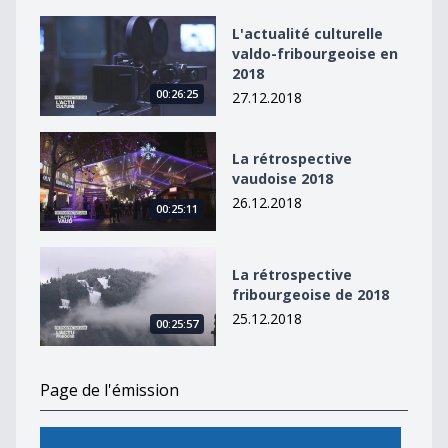
L&#039;actualité culturelle valdo-fribourgeoise en 20
L'actualité culturelle
valdo-fribourgeoise en
2018
00:26:25
27.12.2018
La rétrospective vaudoise 2018
La rétrospective
vaudoise 2018
26.12.2018
00:25:11
La rétrospective fribourgeoise de 2018
La rétrospective
fribourgeoise de 2018
25.12.2018
00:25:57
Page de l'émission