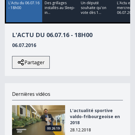
L'Actu du 06.07.16
Des grillages
Un député
L'Actu en 
- 18h00
installés au Sleep-
souhaite qu'on
mercredi
in...
vote dès 1...
06.07.20...
L'ACTU DU 06.07.16 - 18H00
06.07.2016
Partager
Dernières vidéos
L&#039;actualité sportive valdo-fribourgeoise en 2018
L'actualité sportive
valdo-fribourgeoise en
2018
00:26:19
28.12.2018