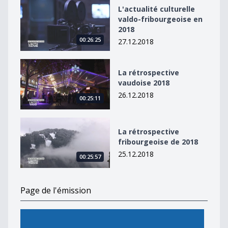
L&#039;actualité culturelle valdo-fribourgeoise en 20
L'actualité culturelle
valdo-fribourgeoise en
2018
00:26:25
27.12.2018
La rétrospective vaudoise 2018
La rétrospective
vaudoise 2018
26.12.2018
00:25:11
La rétrospective fribourgeoise de 2018
La rétrospective
fribourgeoise de 2018
25.12.2018
00:25:57
Page de l'émission