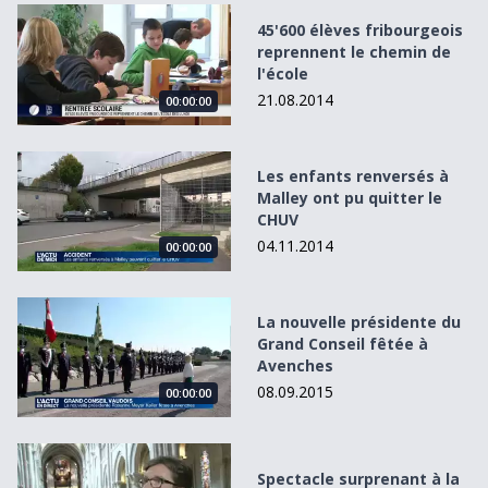
45&#039;600 élèves fribourgeois reprennent le chemin d
45'600 élèves fribourgeois
reprennent le chemin de
l'école
21.08.2014
00:00:00
Les enfants renversés à Malley ont pu quitter le CHUV
Les enfants renversés à
Malley ont pu quitter le
CHUV
04.11.2014
00:00:00
La nouvelle présidente du Grand Conseil fêtée à Avenche
La nouvelle présidente du
Grand Conseil fêtée à
Avenches
08.09.2015
00:00:00
Spectacle surprenant à la Cathédrale de Lausanne
Spectacle surprenant à la