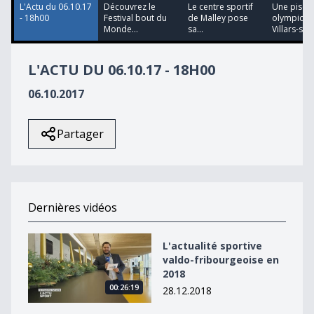
L'Actu du 06.10.17
Découvrez le
Le centre sportif
Une piscin
- 18h00
Festival bout du
de Malley pose
olympique
Monde...
sa...
Villars-sur.
L'ACTU DU 06.10.17 - 18H00
06.10.2017
Partager
Dernières vidéos
L&#039;actualité sportive valdo-fribourgeoise en 2018
L'actualité sportive
valdo-fribourgeoise en
2018
00:26:19
28.12.2018