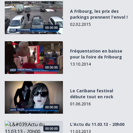
A Fribourg, les prix des parkings prennent l&#039;envol !
A Fribourg, les prix des
parkings prennent l'envol !
02.02.2015
00:00:00
Fréquentation en baisse pour la Foire de Fribourg
Fréquentation en baisse
pour la Foire de Fribourg
13.10.2014
00:00:00
Le Caribana festival débute tout en rock
Le Caribana festival
débute tout en rock
01.06.2016
00:00:00
L&#039;Actu du 11.03.13 - 20h00
L'Actu du 11.03.13 - 20h00
00:00:00
11.03.2013