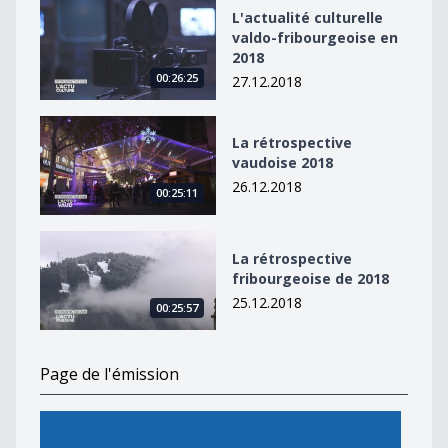
L&#039;actualité culturelle valdo-fribourgeoise en 20
L'actualité culturelle
valdo-fribourgeoise en
2018
00:26:25
27.12.2018
La rétrospective vaudoise 2018
La rétrospective
vaudoise 2018
26.12.2018
00:25:11
La rétrospective fribourgeoise de 2018
La rétrospective
fribourgeoise de 2018
25.12.2018
00:25:57
Page de l'émission