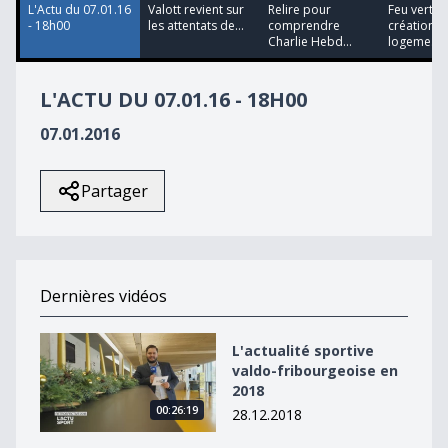
L'Actu du 07.01.16
Valott revient sur
Relire pour
Feu vert à 
- 18h00
les attentats de...
comprendre
création d
Charlie Hebd...
logeme...
L'ACTU DU 07.01.16 - 18H00
07.01.2016
Partager
Dernières vidéos
L&#039;actualité sportive valdo-fribourgeoise en 2018
L'actualité sportive
valdo-fribourgeoise en
2018
00:26:19
28.12.2018