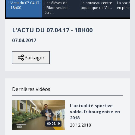
L'Actu du 07.04.17
Les élèves de
Le nouveau centre
La société
- 18h00
l'Eikon veulent
aquatique de Vill...
en pleine cr
être...
L'ACTU DU 07.04.17 - 18H00
07.04.2017
Partager
Dernières vidéos
L&#039;actualité sportive valdo-fribourgeoise en 2018
L'actualité sportive
valdo-fribourgeoise en
2018
00:26:19
28.12.2018