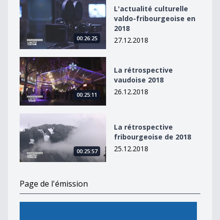
L&#039;actualité culturelle valdo-fribourgeoise en 20
L'actualité culturelle
valdo-fribourgeoise en
2018
00:26:25
27.12.2018
La rétrospective vaudoise 2018
La rétrospective
vaudoise 2018
26.12.2018
00:25:11
La rétrospective fribourgeoise de 2018
La rétrospective
fribourgeoise de 2018
25.12.2018
00:25:57
Page de l'émission