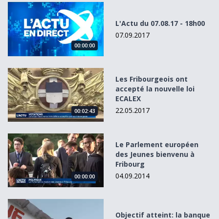
L&#039;Actu du 07.08.17 - 18h00
L'Actu du 07.08.17 - 18h00
07.09.2017
00:00:00
Les Fribourgeois ont accepté la nouvelle loi ECALEX
Les Fribourgeois ont
accepté la nouvelle loi
ECALEX
22.05.2017
00:02:43
Le Parlement européen des Jeunes bienvenu à Fribourg
Le Parlement européen
des Jeunes bienvenu à
Fribourg
04.09.2014
00:00:00
Objectif atteint: la banque de céréales est terminée
Objectif atteint: la banque