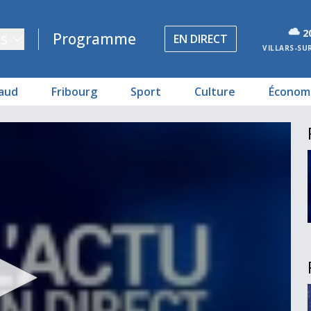
2
s
Programme
EN DIRECT
VILLARS-SU
aud
Fribourg
Sport
Culture
Économ
ratelles
 évadé
de drogues
s comptes