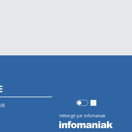
E
Use setting
IR
Hébergé par Infomaniak