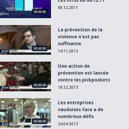
Les Infos du 06.12.11
06.12.2011
00:00:00
La prévention de la violence n&#039;est pas suffisante
La prévention de la
violence n'est pas
suffisante
00:00:00
00:00:00
00:00:00
00
00:00:00
14.11.2013
Une action de prévention est lancée contre les pickpockets
Une action de
prévention est lancée
Jazz parade: les
Paysage Vaud
Plus de bio dans
Pharrell Wil
contre les pickpockets
tenanciers de
libre ne veut pas
les cantines
en tête d'af
00:00:00
stan...
de p...
18.12.2013
Les entreprises vaudoises face a de nombreux défis
Les entreprises
vaudoises face a de
nombreux défis
00:00:00
24.04.2013