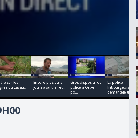
00:00:00
00:00:00
00:00:00
00:00:00
êle sur les
Encore plusieurs
Gros dispositif de
La police
gnes du Lavaux
jours avant le ret...
police à Orbe
fribourgeoise
po...
démantèle u...
19H00