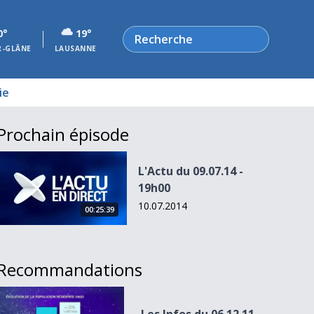
Rechercher
0°
19°
R-GLÂNE
LAUSANNE
ie
Prochain épisode
L&#039;Actu du 09.07.14 - 19h00
L'Actu du 09.07.14 -
19h00
10.07.2014
00:25:39
Recommandations
Les Infos du 06.12.11